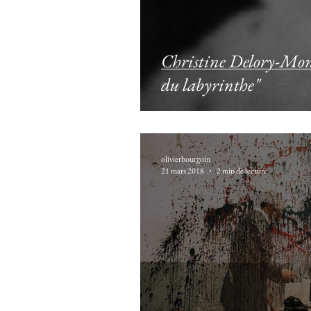
Christine Delory-Momb
du labyrinthe"
olivierbourgoin
21 mars 2018
2 min de lecture