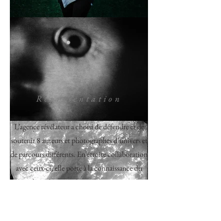
Représentation
L’agence révélateur a choisi de défendre et de
soutenir 8 auteurs et photographes d’univers et
de parcours différents. En étroite collaboration
avec ceux-ci, elle porte à la connaissance du
milieu photographique leurs travaux,
notamment par :
- l'accompagnement artistique et éditorial des