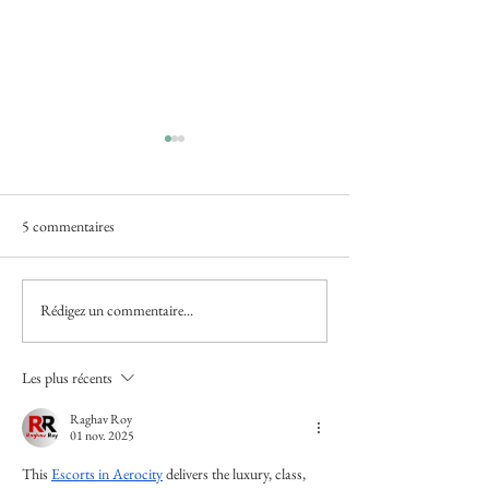
5 commentaires
Rédigez un commentaire...
Estelle Lagarde "Les pionniers
Dan Aucante / "Jac
" / Little Big Galerie, Paris / 9
(expo collective) / 
avril - 20 mai 2024
Réservoir, Sète / 1
Les plus récents
- 2 mars 2024
Raghav Roy
01 nov. 2025
This 
Escorts in Aerocity
 delivers the luxury, class, 