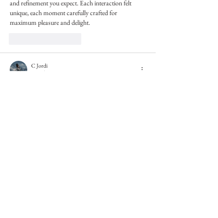
and refinement you expect. Each interaction felt 
unique, each moment carefully crafted for 
maximum pleasure and delight.
J'aime
Répondre
C Jordi
25 juil. 2025
A captivating exploration of how memory and 
material intertwine, evoking deep emotion and 
reflection.  I found a good 
ai logo maker
 online. In a 
dimly lit 
rock
 venue pulsing with 
hardcore
 energy, 
an elite 
gaming
team
 gathers at their favorite 
underground 
sound
club
. More than just 
champions in the arena, they’ve built a bold identity 
around a custom logo, designed with sleek 
geometric
 angles that demand attention. Their 
branding
 blends the raw edge of 
streaming
 culture 
with the chaos and rhythm of heavy music. Nearby, 
a unique 
wedding
 ceremony is…
Afficher plus