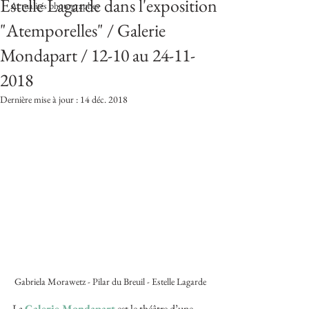
Estelle Lagarde dans l'exposition
Actualités photographes
"Atemporelles" / Galerie
Mondapart / 12-10 au 24-11-
2018
Dernière mise à jour :
14 déc. 2018
Gabriela Morawetz - Pilar du Breuil - Estelle Lagarde
La 
Galerie Mondapart
 est le théâtre d’une 