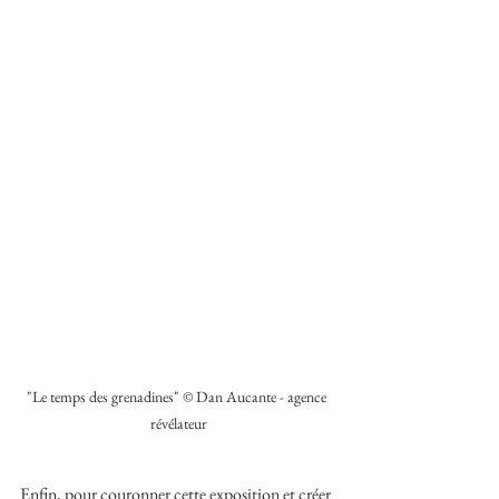
"Le temps des grenadines" © Dan Aucante - agence 
révélateur
Enfin, pour couronner cette exposition et créer 