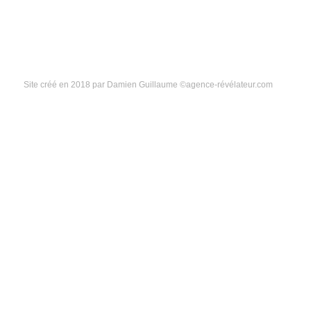
En savoir plus
Site créé en 2018 par Damien Guillaume ©agence-révélateur.com