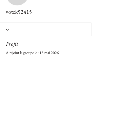
votek52415
Profil
A rejoint le groupe le : 18 mai 2026
Aucune information
Lorsque ce membre ajoutera des informations
sur lui-même, vous les verrez ici.
Site créé en 2018 par Damien