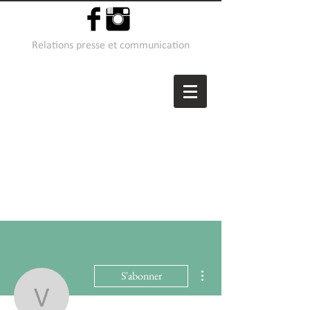
Relations presse et communication
Plus d'actions
S'abonner
votek52415