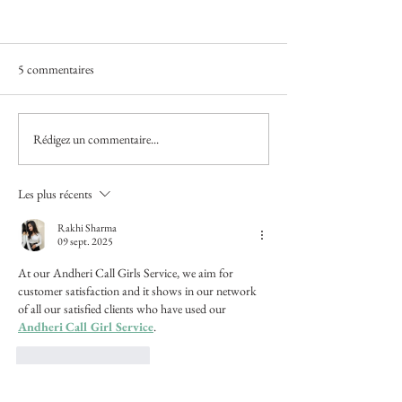
5 commentaires
Rédigez un commentaire...
Estelle Lagarde "Les pionniers
Dan Aucante / "Jac
" / Little Big Galerie, Paris / 9
(expo collective) / 
avril - 20 mai 2024
Réservoir, Sète / 1
Les plus récents
- 2 mars 2024
Rakhi Sharma
09 sept. 2025
At our Andheri Call Girls Service, we aim for 
customer satisfaction and it shows in our network 
of all our satisfied clients who have used our 
Andheri Call Girl Service
.
J'aime
Répondre