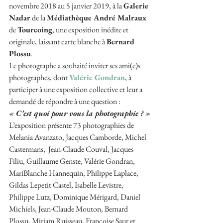
novembre 2018 au 5 janvier 2019, à la 
Galerie 
Nadar
 de la 
Médiathèque André Malraux
de 
Tourcoing
, une exposition inédite et 
originale, laissant carte blanche à 
Bernard 
Plossu
.
Le photographe a souhaité inviter ses ami(e)s 
photographes, dont 
Valérie Gondran
, à 
participer à une exposition collective et leur a 
demandé de répondre à une question : 
« C’est quoi pour vous la photographie ? »
L’exposition présente 73 photographies de 
Melania Avanzato, Jacques Camborde, Michel 
Castermans,  Jean-Claude Couval, Jacques 
Filiu, Guillaume Genste, Valérie Gondran, 
MariBlanche Hannequin, Philippe Laplace, 
Gildas Lepetit Castel, Isabelle Levistre, 
Philippe Lutz, Dominique Mérigard, Daniel 
Michiels, Jean-Claude Mouton, Bernard 
Plossu, Miriam Ruisseau, Françoise Saur et 