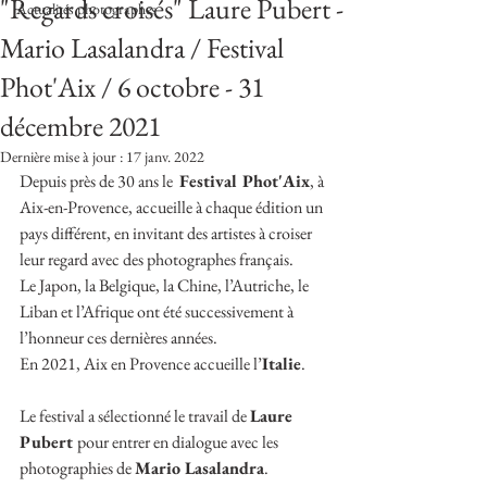
"Regards croisés" Laure Pubert -
Actualités photographes
Mario Lasalandra / Festival
Phot'Aix / 6 octobre - 31
décembre 2021
Dernière mise à jour :
17 janv. 2022
Depuis près de 30 ans le  
Festival Phot'Aix
, à 
Aix-en-Provence, accueille à chaque édition un 
pays différent, en invitant des artistes à croiser 
leur regard avec des photographes français.
Le Japon, la Belgique, la Chine, l’Autriche, le 
Liban et l’Afrique ont été successivement à 
l’honneur ces dernières années.
En 2021, Aix en Provence accueille l’
Italie
.
Le festival a sélectionné le travail de 
Laure 
Pubert 
pour entrer en dialogue avec les 
photographies de 
Mario Lasalandra
.