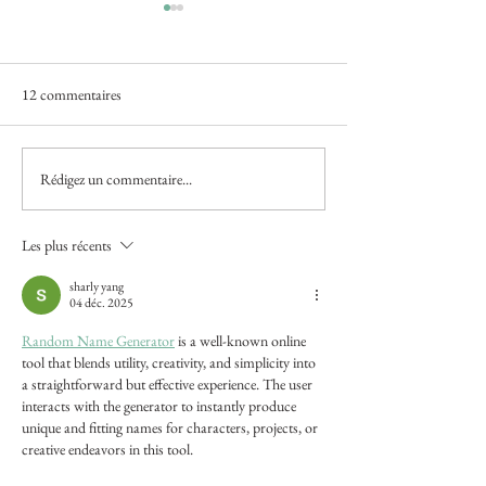
12 commentaires
Rédigez un commentaire...
Estelle Lagarde "Les pionniers
Dan Aucante / "Jac
" / Little Big Galerie, Paris / 9
(expo collective) / 
avril - 20 mai 2024
Réservoir, Sète / 1
Les plus récents
- 2 mars 2024
sharly yang
04 déc. 2025
Random Name Generator
 is a well-known online 
tool that blends utility, creativity, and simplicity into 
a straightforward but effective experience. The user 
interacts with the generator to instantly produce 
unique and fitting names for characters, projects, or 
creative endeavors in this tool.