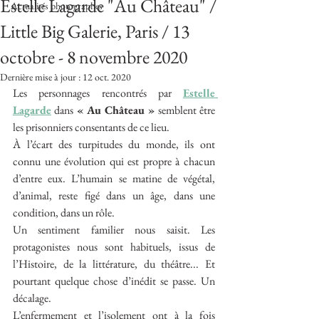
Estelle Lagarde "Au Château" /
Actualités photographes
Little Big Galerie, Paris / 13
octobre - 8 novembre 2020
Dernière mise à jour :
12 oct. 2020
Les personnages rencontrés par 
Estelle 
Lagarde
 dans 
« Au Château »
 semblent être 
les prisonniers consentants de ce lieu.
À l’écart des turpitudes du monde, ils ont 
connu une évolution qui est propre à chacun 
d’entre eux. L’humain se matine de végétal, 
d’animal, reste figé dans un âge, dans une 
condition, dans un rôle.
Un sentiment familier nous saisit. Les 
protagonistes nous sont habituels, issus de 
l’Histoire, de la littérature, du théâtre... Et 
pourtant quelque chose d’inédit se passe. Un 
décalage.
L’enfermement et l’isolement ont à la fois 