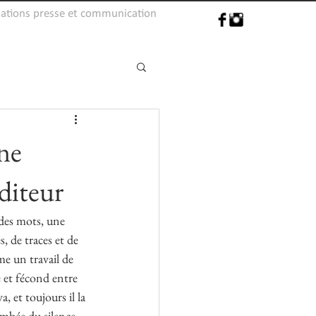
lations presse et communication
ine
diteur
 des mots, une 
, de traces et de 
me un travail de 
 et fécond entre 
 et toujours il la 
ombée du silence 