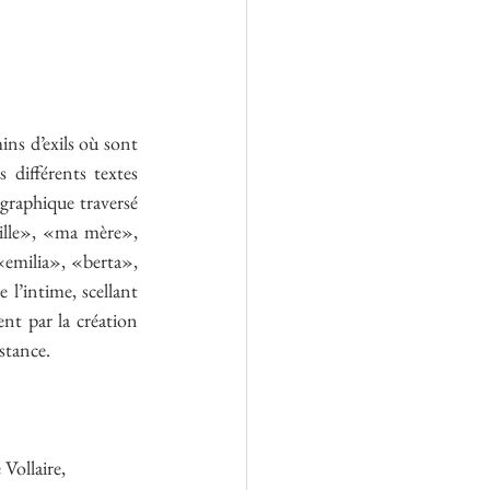
ns d’exils où sont 
différents textes 
graphique traversé 
aille», «ma mère», 
emilia», «berta», 
 l’intime, scellant 
nt par la création 
istance.
Vollaire, 