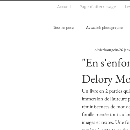
Accueil
Page d'atterrissage
Le
Tous les posts
Actualités photographes
olivierbourgoin
26 jan
"En s'enfon
Delory Mo
Un livre en 2 parties qu
immersion de l’auteure p
réminiscences de monde
fouille menée tout au lo
images et textes. Une fou
ramène à cette terre des