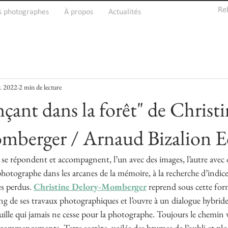
Re
s photographes
À propos
Actualités
v. 2022
2 min de lecture
çant dans la forêt" de Christ
mberger / Arnaud Bizalion E
i se répondent et accompagnent, l’un avec des images, l’autre avec
hotographe dans les arcanes de la mémoire, à la recherche d’indices
s perdus. 
Christine Delory-Momberger
 reprend sous cette for
ng de ses travaux photographiques et l’ouvre à un dialogue hybride
ille qui jamais ne cesse pour la photographe. Toujours le chemin va,
 commencements. Terre secrète, voilée des brumes de l’oubli et pl