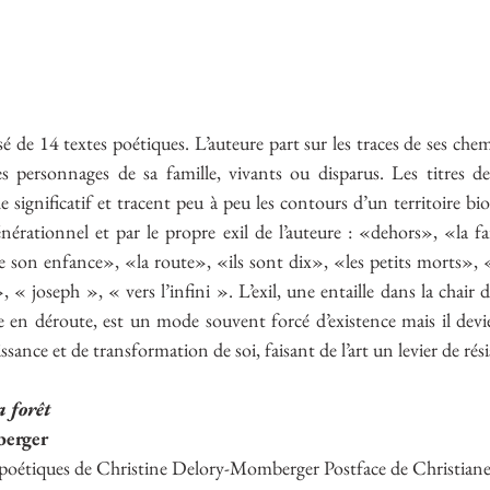
é de 14 textes poétiques. L’auteure part sur les traces de ses chemi
 personnages de sa famille, vivants ou disparus. Les titres des 
significatif et tracent peu à peu les contours d’un territoire bio
rgénérationnel et par le propre exil de l’auteure : «dehors», «la f
on enfance», «la route», «ils sont dix», «les petits morts», «
« joseph », « vers l’infini ». L’exil, une entaille dans la chair de
 en déroute, est un mode souvent forcé d’existence mais il devie
sance et de transformation de soi, faisant de l’art un levier de rés
a forêt
berger
 poétiques de Christine Delory-Momberger Postface de Christiane 