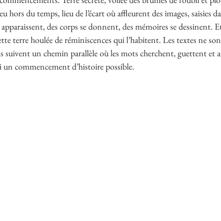
ieu hors du temps, lieu de l’écart où affleurent des images, saisies da
s apparaissent, des corps se donnent, des mémoires se dessinent. Et
tte terre houlée de réminiscences qui l’habitent. Les textes ne son
s suivent un chemin parallèle où les mots cherchent, guettent et af
nsi un commencement d’histoire possible.