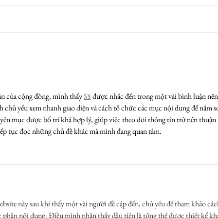
Estelle Lagarde "Les pionniers " /
Dan A
Little Big Galerie, Paris / 9 avril -
(expo
20 mai 2024
Sète 
ận của cộng đồng, mình thấy 
S8
 được nhắc đến trong một vài bình luận nên
 chủ yếu xem nhanh giao diện và cách tổ chức các mục nội dung để nắm s
yên mục được bố trí khá hợp lý, giúp việc theo dõi thông tin trở nên thuận 
iếp tục đọc những chủ đề khác mà mình đang quan tâm.
bsite này sau khi thấy một vài người đề cập đến, chủ yếu để tham khảo các
c phần nội dung. Điều mình nhận thấy đầu tiên là tổng thể được thiết kế kh