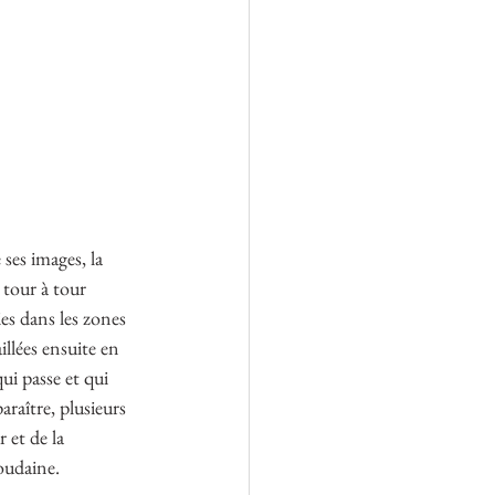
ses images, la 
 tour à tour 
es dans les zones 
llées ensuite en 
ui passe et qui 
raître, plusieurs 
 et de la 
oudaine. 